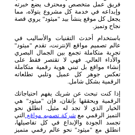
فريق عمل متخصص ومحترف يضع خبرته
وإبداعه في خدمة كل مشروع يتولاه، مما
يجعل كل موقع ينشأ بيد "ميثود" يروي قصة
نجاح وتميز.
باستخدام أحدث التقنيات والأساليب في
عالم تصميم مواقع الإنترنت، تقدم "ميثود"
تجربة متكاملة تجمع بين الجمال البصري
والأداء العالي. فهي لا تقتصر فقط على
إنشاء مواقع بل تبني هوية رقمية متكاملة
تعكس جوهر كل عميل وتلبي تطلعاته
الرقمية بشكل شامل.
إذا كنت تبحث عن شريك يفهم احتياجاتك
الرقمية ويحققها بإتقان، فإن "ميثود" هي
الخيار الذي لا تجد له مثيل. انطلق نحو
التميز الرقمي مع
شركة تصميم مواقع
التي
تجسد الجودة والإبداع في كل تفاصيلها،
انطلق مع "ميثود" نحو عالم رقمي متميز