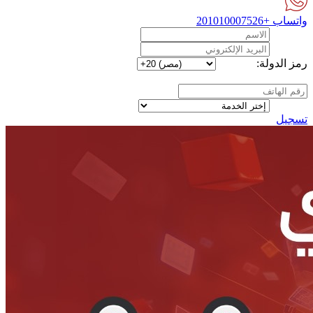
واتساب
+201010007526
رمز الدولة:
تسجيل