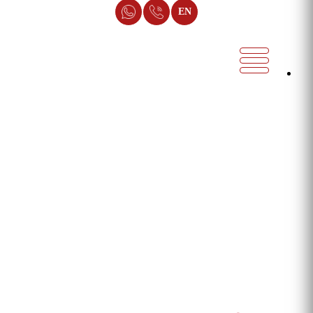
EN
شركة تصميم مواقع
أفضل شركة تصميم مواقع الكترونية في
مصر
شركة ميثود،
شركة تصميم مواقع
رائدة في
تصميم مواقع الكترونية
في مصر، تجمع بين التصميم الاحترافي الفريد لكل علامة تجارية
واستخدام أفضل لغات البرمجة المعتمدة من مايكروسوفت، أكبر
مصنع برمجة في العالم.
يضمن ذلك تلبية احتياجات عملائنا بجودة عالية وبشكل بروفيشنال
لذا، إذا كنت تبحث عن
أفضل شركة تصميم مواقع
، فإن ميثود هي
الخيار المثالي لتحقيق طموحاتك الرقمية.