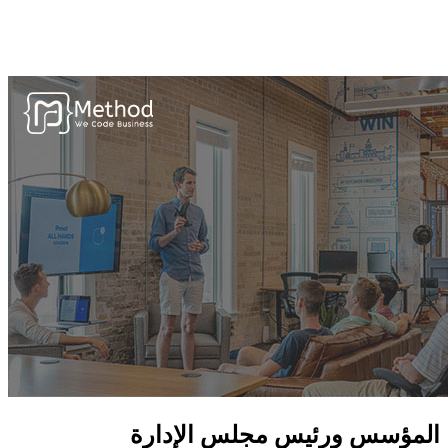
نحن ننفذ المشاريع من البداية بواسطة مفهوم البرمجة الشيئية
(OOP) ، لذلك نستخدم C# ، JAVA ولغة البرمجة الخاصة.
المؤسس ورئيس مجلس الإدارة