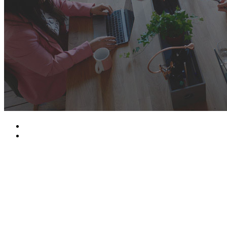
من نحن
الرئيسية
عن ميثود
ميثود هي شركة حلول برمجة ، تأسست منذ 8 سنوات مع الجميع
الموافقات الأمنية الحكومية.
نحن نقدم الخدمات من خلال تصميم وتطوير المواقع الإلكترونية
وتطبيقات الهاتف المحمول وsoftware مثل تخطيط موارد
المؤسسات (ERP)