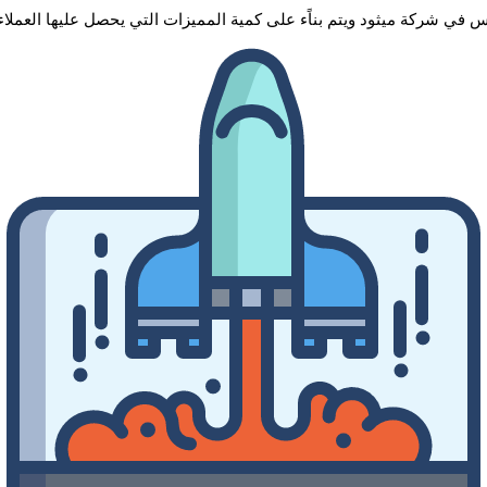
في شركة ميثود ويتم بناًء على كمية المميزات التي يحصل عليها العملاء.