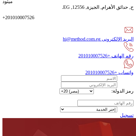
ميثود
ح
,
حدائق الأهرام
,
الجيزة
,
12556
,
EG
.
+201010007526
البريد الإلكترونى
hi@method.com.eg
رقم الهاتف
+201010007526
واتساب
+201010007526
رمز الدولة:
تسجيل