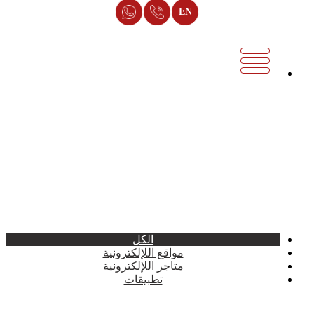
EN
أعمالنا في المواقع و المنصات و التطبيقات
يعد تاريخ شركة ميثود في المشروعات التي تم تصميمها بلغات
البرمجة الخاصة وبتصميمات احترافية والأجدد في السوق لتميز
العملاء والتغلب علي المنافسين بقوة الموقع الالكتروني ولمعرفة
المزيد عن امشروعاتنا شاهد سابقة أعملنا.
الكل
مواقع اللإلكترونية
متاجر اللإلكترونية
تطبيقات