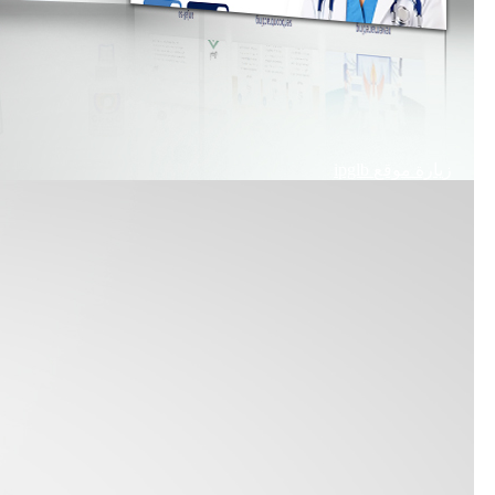
زيارة موقع
ipglb