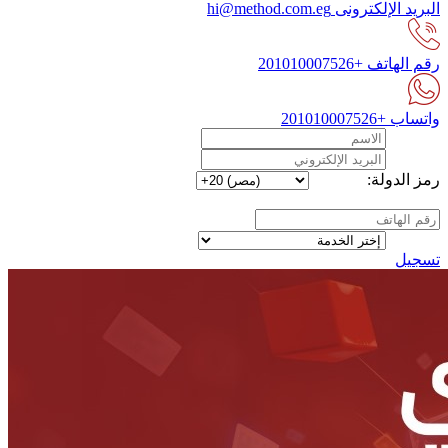
البريد الإلكترونى
hi@method.com.eg
رقم الهاتف
+201010007526
واتساب
+201010007526
رمز الدولة:
تسجيل