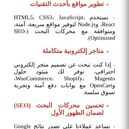
تطوير مواقع بأحدث التقنيات
-
نستخدم HTML5، CSS3، JavaScript،
React، وNode.js لتوفير مواقع سريعة، آمنة،
ومتوافقة مع محركات البحث (SEO-
Optimized).
متاجر إلكترونية متكاملة
-
إذا كنت تبحث عن تصميم متجر إلكتروني
احترافي، توفر لك ميثود حلول
WooCommerce، Shopify، Magento،
وOpenCart مع بوابات دفع آمنة وتجربة
تسوق سلسة.
تحسين محركات البحث (SEO)
لضمان الظهور الأول
-
نساعد عملاءنا على تصدر نتائج Google