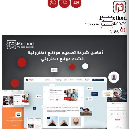
EN
By Method
تم تحديث :
2024/09/29
3186