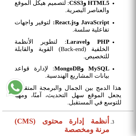
HTML5 وCSS3
: لتصميم هيكل الموقع
والعناصر البصرية.
JavaScript وReact.js:
لتوفير واجهات
تفاعلية سلسة.
PHP وLaravel
: لتطوير الأنظمة
الخلفية (Back-end) القوية والقابلة
للتخصيص.
MySQL وMongoDB
: لإدارة قواعد
بيانات المشاريع الهندسية.
هذا الدمج بين الجمال والبرمجة المتقدمة
يجعل الموقع سهل التحديث، آمنًا، ومهيأً
للتوسع في المستقبل.
أنظمة إدارة محتوى (CMS)
مرنة ومخصصة