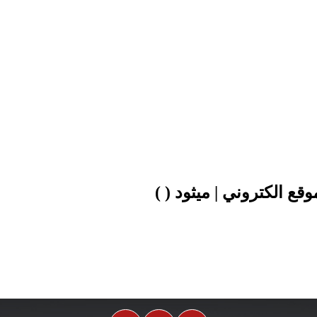
افضل شركة تص
افضل شركة تصميم موا
رونية توفر حلول مبتكرة وعصرية تناسب احتياجات العملاء المتنوعة في
ع الكتروني | ميثود
(
)