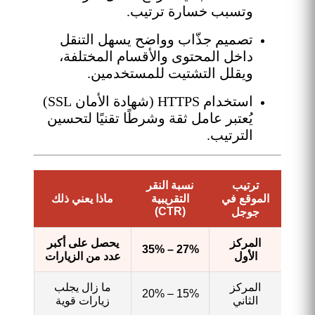
وتسبب خسارة ترتيب.
تصميم جذّاب وواضح يسهل التنقل
داخل المحتوى والأقسام المختلفة،
ويقلل التشتيت للمستخدمين.
استخدام HTTPS (شهادة الأمان SSL)
يُعتبر عامل ثقة وشرطًا تقنيًا لتحسين
الترتيب.
ترتيب
نسبة النقر
الموقع في
التقريبية
ماذا يعني ذلك
(CTR)
جوجل
المركز
يحصل على أكبر
27% – 35%
الأول
عدد من الزيارات
المركز
ما زال يجلب
15% – 20%
الثاني
زيارات قوية