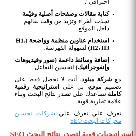
احترافي".
كتابة مقالات وصفحات أصلية
وقيّمة
تجذب القراء وتزيد من وقت بقائهم
داخل الموقع.
استخدام عناوين منظمة وواضحة (H1،
H2، H3)
لسهولة الفهرسة.
إضافة وسائط داعمة (صور وفيديوهات
وإنفوجرافيك)
لتحسين التفاعل.
مع
شركة ميثود
، أنت لا تحصل فقط على
تصميم موقع، بل على
استراتيجية رقمية
كاملة
تساعدك على تصدر نتائج البحث وبناء
علامة تجارية قوية.
تعرف علي تعرف علي
شركات تحسين
محركات البحث SEO
استراتيجيات قوية لتصدر نتائج البحث SEO