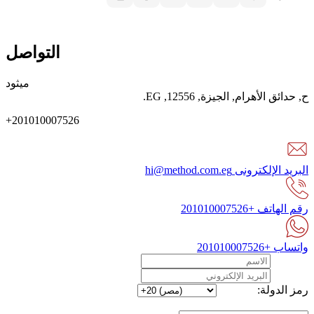
التواصل
ميثود
ح
,
حدائق الأهرام
,
الجيزة
,
12556
,
EG
.
+201010007526
البريد الإلكترونى
hi@method.com.eg
رقم الهاتف
+201010007526
واتساب
+201010007526
رمز الدولة: