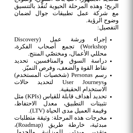
الربح؛ وهذه المرحلة الحيوية تُنفَّذ بالتنسيق
مع شركة عمل تطبيقات جوال لضمان
وضوح الرؤية.
التفصيل:
إجراء ورشة عمل (Discovery
Workshop) تجمع أصحاب الفكرة،
محللي الأعمال، ومختصّي المنتج.
دراسة السوق والمنافسين، تحديد
نقاط القوة والضعف، وفرص التميّز.
رسم Personas (شخصيات المستخدم)
وUser Journeys لتحديد حالات
الاستخدام الحقيقية.
تحديد أهداف قابلة للقياس (KPIs) مثل
تثبيتات التطبيق، معدل الاحتفاظ،
وقيمة العميل مدى الحياة (LTV).
مخرجات هذه المرحلة: وثيقة متطلبات
مبدئية، خارطة طريق (Roadmap)،
وتقدير مبدئي للميزانية والجدول