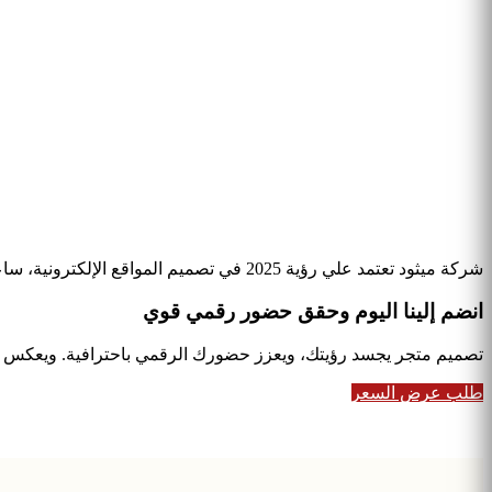
شركة ميثود تعتمد علي رؤية 2025 في تصميم المواقع الإلكترونية، ساعيةً إلى تقديم حلول مبتكرة ومستدامة تحقق طموحات العملاء وتواكب تطورات التكنولوجيا، مع التركيز على نجاحهم ونمو أعمالهم.
انضم إلينا اليوم
وحقق
حضور رقمي قوي
تصميم متجر يجسد رؤيتك، ويعزز حضورك الرقمي باحترافية. ويعكس هوي
طلب عرض السعر