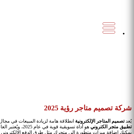
تصميم متاجر الكترونية
أفضل شركة تصميم متاجر الكترونية في مصر
ميثود هي
شركة تصميم متجر الكتروني
رائدة تقدم حلولاً متكاملة تد
سلسة وجذابة.
لهذا، نقدم خدمات تصميم مخصصة تتماشى مع احتياجات كل عميل، مم
شركة تصميم متاجر رؤية 2025
يُعد
تصميم المتاجر الإلكترونية
انطلاقة هامة لزيادة المبيعات في مجال ا
تطبيق متجر الكتروني
هو أداة تسويقية قوية في عام 2025، ويُعتبر العامل الأساسي في بناء علامة تجارية احترافية تهدف إلى تحقيق تواجد قوي على الإنترنت. من خلال
يمكنك إضافة ميزات متطورة إلى متجرك مثل طرق الدفع الإلكتروني وال