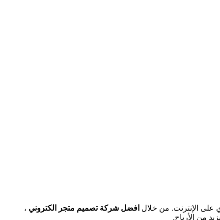
وني
يجب أن يعكس هوية العلامة التجارية ويقدم تجربة مستخدم
افضل شركة تصميم متجر الكتروني
،
د من الأرباح.