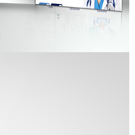
زيارة موقع
ipglb