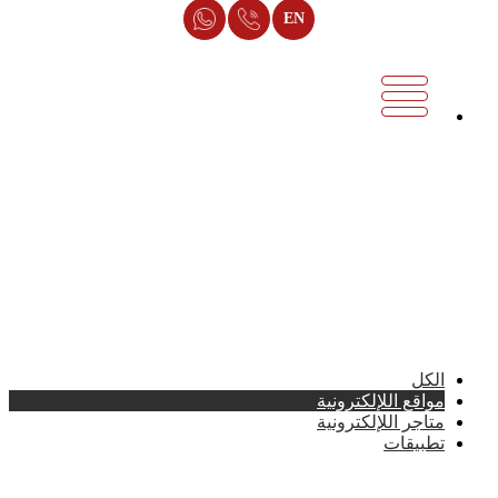
EN
أعمالنا في تصميم المواقع الإلكترونية
يعد تاريخ شركة ميثود في المشروعات التي تم تصميمها بلغات
البرمجة الخاصة وبتصميمات احترافية والأجدد في السوق لتميز
العملاء والتغلب علي المنافسين بقوة الموقع الالكتروني ولمعرفة
المزيد عن امشروعاتنا شاهد سابقة أعملنا.
الكل
مواقع اللإلكترونية
متاجر اللإلكترونية
تطبيقات