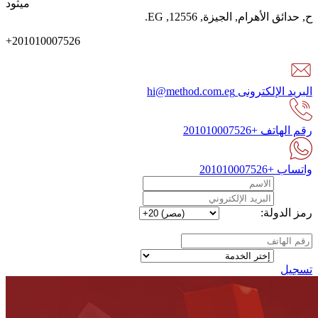
ميثود
ح
,
حدائق الأهرام
,
الجيزة
,
12556
,
EG
.
+201010007526
البريد الإلكترونى
hi@method.com.eg
رقم الهاتف
+201010007526
واتساب
+201010007526
رمز الدولة:
تسجيل