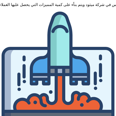
في شركة ميثود ويتم بناًء على كمية المميزات التي يحصل عليها العملاء.