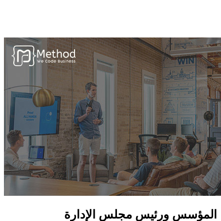
نحن ننفذ المشاريع من البداية بواسطة مفهوم البرمجة الشيئية
(OOP) ، لذلك نستخدم C# ، JAVA ولغة البرمجة الخاصة.
المؤسس ورئيس مجلس الإدارة