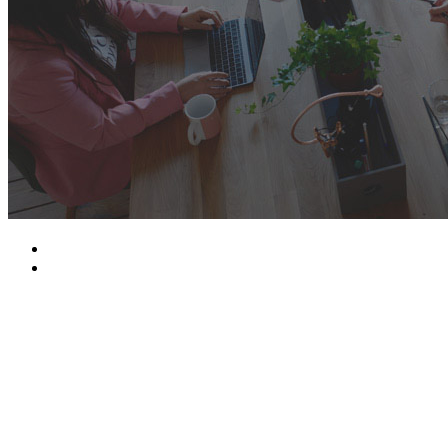
من نحن
الرئيسية
عن ميثود
ميثود هي شركة حلول برمجة ، تأسست منذ 8 سنوات مع الجميع
الموافقات الأمنية الحكومية.
نحن نقدم الخدمات من خلال تصميم وتطوير المواقع الإلكترونية
وتطبيقات الهاتف المحمول وsoftware مثل تخطيط موارد
المؤسسات (ERP)