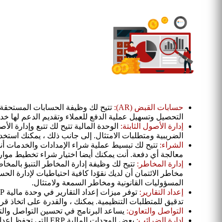
حسابات القبض (AR):
تتيح لك وظيفة الحسابات المستحقة ال
التحصيل وتسهيل عملية الدفع للعملاء وتقديم الدعم لها خد
إدارة الأصول الثابتة:
الوحدة المالية تتيح لك تتبع وإدارة ال
الضريبية ومتطلبات الامتثال. إلى جانب ذلك ، يمكنك استخد
الشراء:
تتيح لك تبسيط عملية شراء الإمدادات والخدمات أنه
معالجة أي دفعة. أنت يمكنك أيضا اختيار شراء تخطيط موارد
إدارة المخاطر:
تتيح لك وظيفة إدارة المخاطر التنبؤ بالمخاط
مخاطر الائتمان أن لديك نقوًدا كافية احتياطيات لإدارة الح
المسؤوليات القانونية ومخاطر السمعة ولامتثال.
إعداد التقارير:
تدقيق للمتطلبات التنظيمية. يمكنك ، والقدرة على اتخاذ قرار
التواصل والتعاون:
يساعد البرنامج في تحسين التواصل والتعا
إدارة الضرائب:
بعض الوحدات المالي