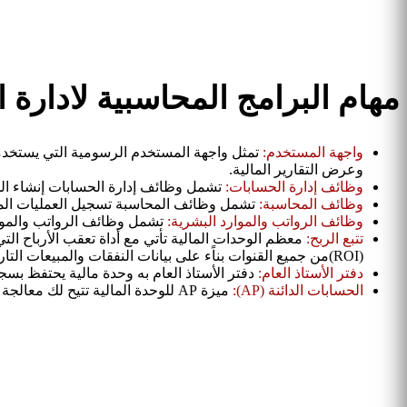
مهام البرامج المحاسبية لادارة
واجهة المستخدم:
تمثل واجهة المستخدم الرسومية التي يستخدمه
وعرض التقارير المالية.
وظائف إدارة الحسابات:
تشمل وظائف إدارة الحسابات إنشاء الحسا
وظائف المحاسبة:
تشمل وظائف المحاسبة تسجيل العمليات المالية
وظائف الرواتب والموارد البشرية:
تشمل وظائف الرواتب والموارد 
تتبع الربح:
معظم الوحدات المالية تأتي مع أداة تعقب الأرباح الت
(ROI)من جميع القنوات بناًء على بيانات النفقات والمبيعات التاريخية المعاملات.
دفتر الأستاذ العام:
دفتر الأستاذ العام به وحدة مالية يحتفظ ب
الحسابات الدائنة (AP):
ميزة AP للوحدة المالية تتيح لك معالجة العديد من المعاملات المالية و الفواتير بكل سهولة. وهذا بدوره يتيح لك إقامة علاقة رائعة مع البائعين.