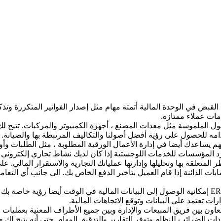
قبض في الوحدة المالية أتمتة مهام مثل إصدار الفواتير المتكررة وتذكي
مات عملاء ممتازة.
أصول الملموسة مثل معدات المصنع ، أجهزة الكمبيوتر والمركبات. تتيح لك إ
امه للحصول على رؤية أفضل أصولنا والتكاليف المرتبطة بها والصيانة.
م يساعدك أيضا في إدارة الأعمال الورقية المطلوبة ، مثل الطلبات وأوا
 المؤسسات للخدمات اللوجستية إذا كان لديك نشاط تجاري إلكتروني يلب
ر المتعلقة بها وتحليلها وإدارتها عملياتك التجارية والاستقرار المالي.
سابات الدائنة إذا قام العميل بتأخير الدفع الخاص بك. الى جانب أي الت
توفر ميزات إعداد التقارير في وحدة مالية ERP إمكانية الوصول إلى البيانات المالية في الو
ات تعتمد على البيانات وتوقع الاتجاهات المالية.
ون بين فريق المبيعات والإدارة وبين جميع الأطراف المعنية بعمليات ا
ة ERP التي تحفظ إعدادات الضرائب للنظام وتوفر التقارير والتدقيق المهام. حتى أ