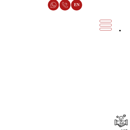
EN
برنامج نقاط البيع
يستخدم في إدارة وتنظيم عمليات المبيعات داخل المؤسسات
والشركات. ويهدف هذا البرنامج إلى تسهيل عملية إدارة البيع
وتحسين الأداء التجاري للشركة.
يتضمن برنامج إدارة المبيعات العديد من الميزات والوظائف، مثل
تتبع المبيعات والعملاء، وتنظيم الاتصالات والمراسلات مع العملاء،
وتحليل البيانات لفهم احتياجات العملاء وتوقعاتهم، وتقديم التقارير
المختلفة لإدارة المبيعات والإدارة العليا.
ويمكن أن يساعد برنامج إدارة المبيعات على تحسين كفاءة العمل
وتقليل الوقت الازم لإدارة المبيعات، وتحسين تجربة العملاء وزيادة
الإيرادات والربح للشركة.