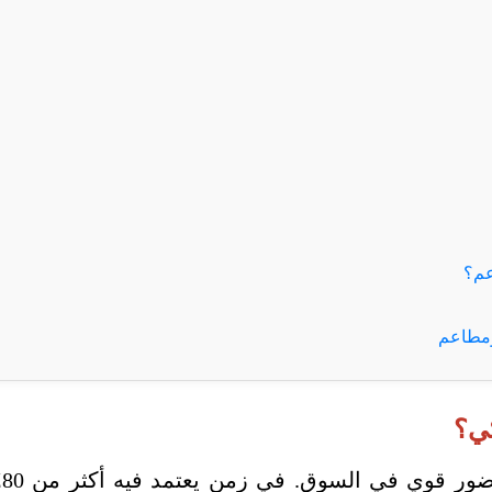
عم؟
ومطاعم
كي؟
ل