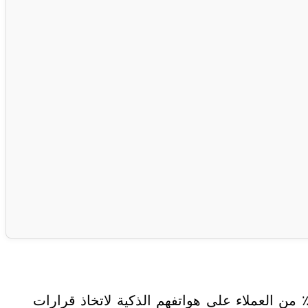
م يعد امتلاك موقع إلكتروني وحده كافيًا لبناء حضور قوي في السوق. في زمن يعتمد فيه أكثر من 80٪ من العملاء على هواتفهم الذكية لاتخاذ قرارات