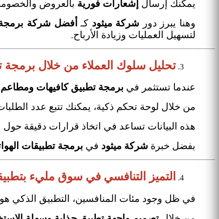
يمكنك إرسال
إشعارات فورية
بالعروض والخصومات،
وهنا يبرز دور
شركة ميثود
كـ
أفضل شركة برمجة 
لتسهيل العمليات وزيادة الأرباح.
تحليل سلوك العملاء من خلال برمجة ت
عندما تستثمر في
برمجة تطبيق كافيهات ومطاعم
،
من خلال لوحة تحكم ذكية، يمكنك تتبع عدد الطلبات، ا
هذه البيانات تساعد في اتخاذ قرارات دقيقة حول 
بفضل خبرة
شركة ميثود
في
برمجة تطبيقات الهوات
التميز التنافسي في سوق مليء بتطبي
في ظل وجود مئات المنافسين، التطبيق الذكي هو 
من خلال
تصميم واجهة تطبيق جذابة وسهلة الاستخ