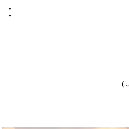
ومطاعم احترافي | ميثود أفضل شركة برمجة تطبيقات
احترافي | ميثود أفضل شركة برمجة تطبيقات
كافيهات. نساعدك في بناء تطبيق ذكي متكامل يدعم الطلبات، الدفع
)
ف